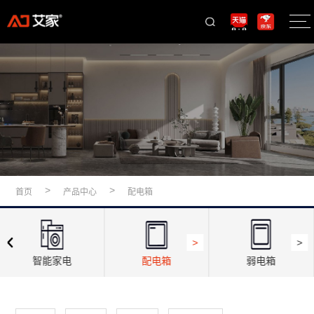
>
>
首页
产品中心
配电箱
>
>
智能家电
配电箱
弱电箱