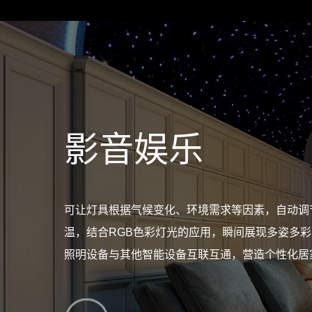
智控环境
影音娱乐
智能家电
智能中控
智能交互
遮阳智控
安防传感
智能照明
空气管理：分区域传感反映，智能净化换气；温度
可让灯具根据气候变化、环境需求等因素，自动调
可让灯具根据气候变化、环境需求等因素，自动调
多元化交互体验（语音、触控、APP、旋钮);可个
可搭载128台子设备联接，可靠，稳定运行不断网;
采光/隐私保护，多场景联动；手机APP/RF遥控
远程查看开锁状态，出门也安心 人脸、指纹、密
灯随人亮，自然调光，营造舒适的环境氛围。
动新风空调地暧，保持舒适环境；多场景模式：离家
温，结合RGB色彩灯光的应用，瞬间展现多姿多
温，结合RGB色彩灯光的应用，瞬间展现多姿多
式；智能全屋控制。
控制
动，灵活掌控；静音启动，噪声少于30分贝。
便 远程授权，临时密码等更灵活
多场景，快捷定制。
照明设备与其他智能设备互联互通，营造个性化居
照明设备与其他智能设备互联互通，营造个性化居