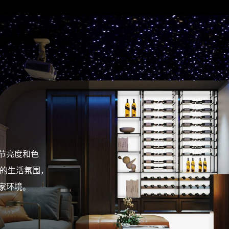
湿度控制：联
节亮度和色
节亮度和色
性定制场景模
艾家APP远程
控制，手拉启
钥解锁，安全方
/居家/睡眠
彩的生活氛围，
彩的生活氛围，
家环境。
家环境。