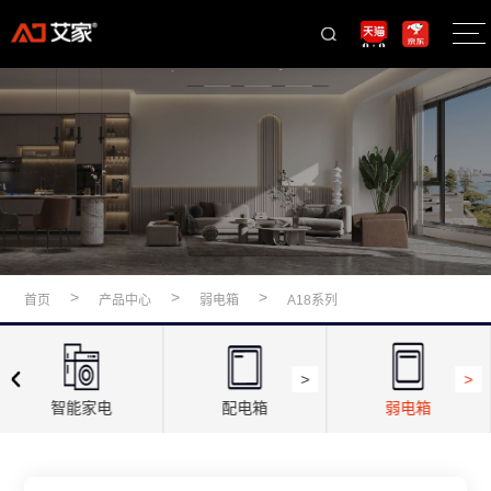
>
>
>
首页
产品中心
弱电箱
A18系列
>
>
智能家电
配电箱
弱电箱