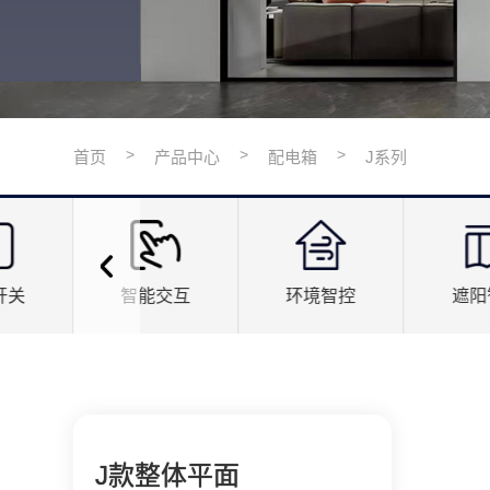
>
>
>
首页
产品中心
配电箱
J系列
开关
智能交互
环境智控
遮阳
J款整体平面