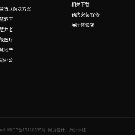
相关下载
蒙智联解决方案
预约安装/保修
慧酒店
展厅体验店
慧养老
能医疗
慧地产
能办公
ed
粤ICP备15110835号
网页设计：万迪网络